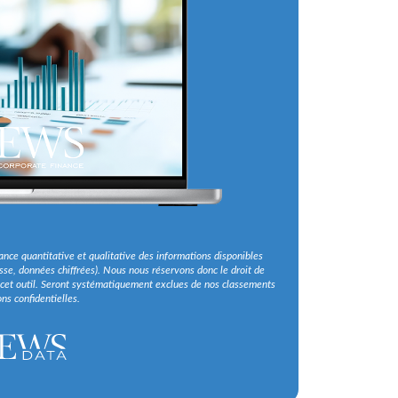
ce quantitative et qualitative des informations disponibles
se, données chiffrées). Nous nous réservons donc le droit de
 cet outil. Seront systématiquement exclues de nos classements
ns confidentielles.