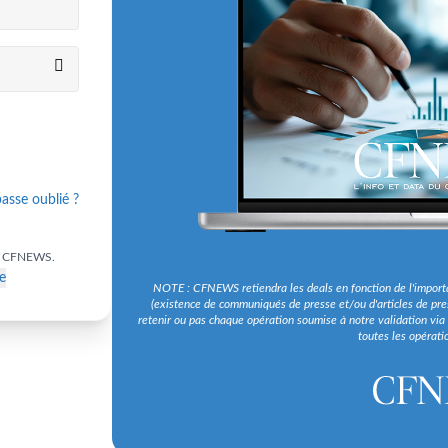
asse oublié ?
ent CFNEWS.
re
NOTE : CFNEWS retiendra les deals en fonction de l'importan
(existence de communiqués de presse et/ou d'articles de pres
retenir ou pas chaque opération soumise à notre validation via
toutes les opératio